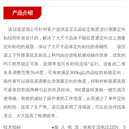
产品介绍
该仪器是我公司针对客户提供蓝宝石晶锭定角度进行测量定向
粘结而研发设计的，解决了大尺寸晶体不能在普通定向仪上测量
定向粘结的难题，保证了大尺寸晶体定向粘结的准确性。
该仪
器上下升降系统及前后上料均由步进电机驱动操作简单，优良的
PLC程序稳定可靠，故障率低可长时间连续*运行。设备的二维
夹具调整范围为±4度，可有效满足300kg以内晶锭的粘接定向，
操作者可以很容易调整出所测量定向的角度，特制对称锁紧装置
可避免切割或掏棒引起的夹具松动。360度旋转复检一键完成方
便准确，有效的减轻了操作者的工作强度，从而减少了单件定向
的时间，提高了生产率。该仪器采用了传感器，可以自动寻找基
准点，大大提高了检测效率。
技术指标
●输 入 电 流：单相交流电压220V、5