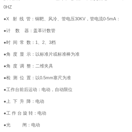
0HZ
●X 射 线 管：铜靶、风冷、管电压30KV，管电流0-5mA：
●计 数 器：盖革计数管
●时 间 常 数：1、2、3档
●角 度 显 示：以标准片或标准棒为准
●角 度 调 整：二维夹具
●检 测 位 置：以0.5mm塞尺为准
●工作台前后运动：电动，自动限位
●上 下 升 降：电动
●工 作 台 旋 转：电动
●光 闸：电动