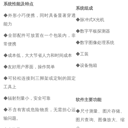
系统性能及特点
系统组成
◆外形小巧便携，同时具备显著穿透
◆脉冲式X光机
能力
◆数字平板探测器
◆全部配件可放置在一个包装内，非
◆数字图像处理系统
常便携
◆工装
◆成本低，大大节省人力和时间成本
◆设备拖箱
◆友好用户界面，操作简单
◆可轻松连接到三脚架或定制的固定
工具上
◆辐射剂量小，安全可靠
软件主要功能
◆不含有害或危险物质，无需担心运
◆尺寸测量、图片存储、
输问题。
图片查询、图像放大、缩