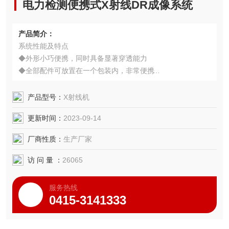
电力检测便携式X射线DR成像系统
产品简介：
系统性能及特点
◆外形小巧便携，同时具备显著穿透能力
◆全部配件可放置在一个包装内，非常便携
◆成本低，大大节省人力和时间成本
◆友好用户界面，操作简单
产品型号：
X射线机
◆可轻松连接到三脚架或定制的固定工具上
更新时间：
2023-09-14
◆辐射剂量小，安全可靠
◆不含有害或危险物质，无需担心运输问题。
厂商性质：
生产厂家
访 问 量 ：
26065
服务热线
0415-3141333