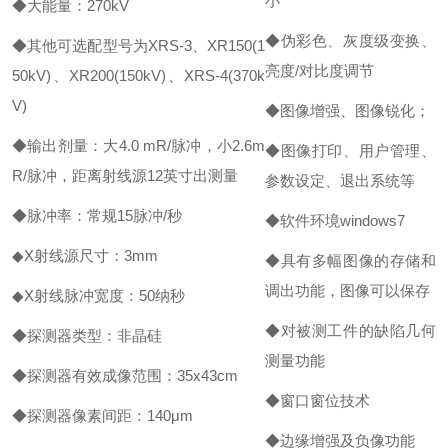
小
◆大能量：270kV
◆伪彩色、灰度级变换、
◆其他可选配型号为XRS-3、XR150(1
亮度/对比度调节
50kV)、XR200(150kV)、XRS-4(370k
V)
◆图像增强、图像锐化；
◆输出剂量：大4.0 mR/脉冲，小2.6m
◆图像打印、用户管理、
R/脉冲，距离射线源12英寸出测量
参数设定、退出系统等
◆脉冲率：常规15脉冲/秒
◆软件环境windows7
◆X射线源尺寸：3mm
◆具有多幅图像的存储和
调出功能，图像可以保存
◆X射线脉冲宽度：50纳秒
◆对被测工件的缺陷几何
◆探测器类型：非晶硅
测量功能
◆探测器有效成像范围：35x43cm
◆窗口窗位技术
◆探测器像素间距：140μm
◆边缘增强及负像功能