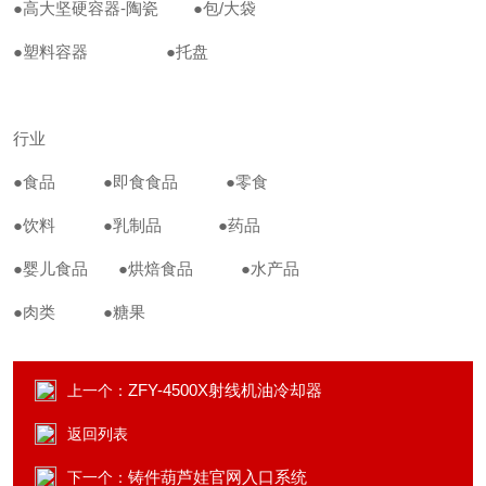
●高大坚硬容器-陶瓷
●包/大袋
●塑料容器
●托盘
行业
●食品
●即食食品
●零食
●饮料
●乳制品
●药品
●婴儿食品
●烘焙食品
●水产品
●肉类
●糖果
ZFY-4500X射线机油冷却器
上一个：
返回列表
铸件葫芦娃官网入口系统
下一个：