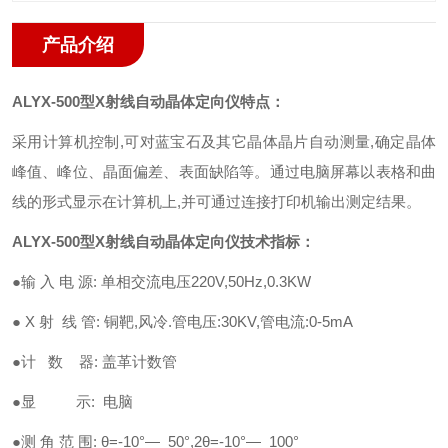
产品介绍
ALYX-500型X射线自动晶体定向仪特点：
采用计算机控制,可对蓝宝石及其它晶体晶片自动测量,确定晶体
峰值、峰位、晶面偏差、表面缺陷等。通过电脑屏幕以表格和曲
线的形式显示在计算机上,并可通过连接打印机输出测定结果。
ALYX-500型X射线自动晶体定向仪技术指标：
●输 入 电 源: 单相交流电压220V,50Hz,0.3KW
● X 射 线 管: 铜靶,风冷.管电压:30KV,管电流:0-5mA
●计 数 器: 盖革计数管
●显 示: 电脑
●测 角 范 围: θ=-10°— 50°,2θ=-10°— 100°