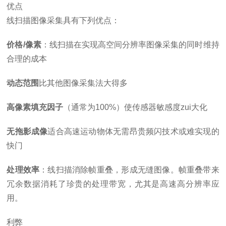
优点
线扫描图像采集具有下列优点：
价格/像素
：线扫描在实现高空间分辨率图像采集的同时维持
合理的成本
动态范围
比其他图像采集法大得多
高像素填充因子
（通常为100%）使传感器敏感度zui大化
无拖影成像
适合高速运动物体无需昂贵频闪技术或难实现的
快门
处理效率
：线扫描消除帧重叠，形成无缝图像。帧重叠带来
冗余数据消耗了珍贵的处理带宽，尤其是高速高分辨率应
用。
利弊