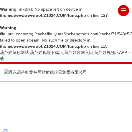
Warning
: mkdir(): No space left on device in
/home/www/wwwroot/Z1024.COM/func.php
on line
127
Warning
:
file_put_contents(./cachefile_yuan/jinchengtools.com/cache/71/543c5/
failed to open stream: No such file or directory in
/home/www/wwwroot/Z1024.COM/func.php
on line
115
葫芦娃黄色网站,葫芦娃视频下载污,葫芦娃官网入口,葫芦娃视频污APP下
载
COMPANY NEWS
公司新闻
当前位置：
首页
公司新闻
线阵基本知识