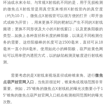
环油或水来冷却。与常规X射线机不同的是，用于无损检测
的微焦点X射线管是用真空泵来维持X射线管内的真空度
（约为10-7）。微焦点X射线管可以很方便的打开（即开放
式或称为开管），用来更换不同的靶材以产生不同的X射线
频谱；更换不同形状及大小的X射线窗口；以及更换阳极的
类型…如换上各种直径和长度的棒阳极，以满足不同检测任
务的需要。这些阳极棒的长度可达1500毫米，直径可从18
毫米一直小到4毫米。使用如此小的棒阳极，葫芦娃黄色网
站可以用单壁内透照方式，以的缺陷检测灵敏度进行射线检
测。
需要考虑的是X射线束视场直径或称锥束角。进行
微焦
点葫芦娃官网入口
，当焦距很近时，锥束角或视场范围非常
重要。例如，25°锥角的微焦点X射线机的曝光次数要小于1
5°锥角的微焦点葫芦娃官网入口机在检测相同范围时的曝光
次数。