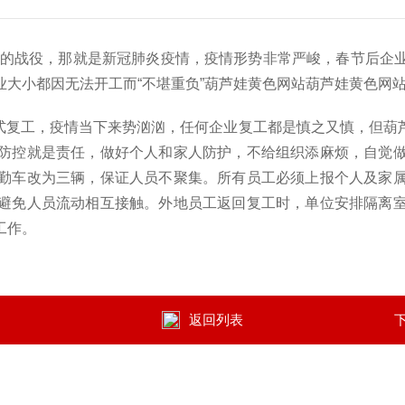
烟的战役，那就是新冠肺炎疫情，
疫情形势
非常
严峻，春节后企
大小都因无法开工而“不堪重负”
葫芦娃黄色网站葫芦娃黄色网
团正式复工，疫情当下来势汹汹，任何企业复工都是慎之又慎，但
防控就是责任，做好个人和家人防护，不给组织添麻烦，自觉
勤车改为三辆，保证人员不聚集。所有员工必须上报个人及家
避免人员流动相互接触。外地员工返回复工时，单位安排隔离
工作。
返回列表