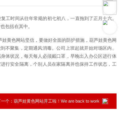
业复工时间从往年常规的初七初八，一直拖到了正月十六。
站也包括在其中。
葫芦娃黄色网站坚信，要做好全面的防护措施，葫芦娃黄色网
做到不聚集，定期通风消毒。公司上班起就开始对场区内、
属身体状况，每天每人必须戴口罩，早晚出入办公区进行体
室进行安全隔离，个别人员在家隔离并也保持工作状态，工
下一个：
葫芦娃黄色网站开工啦！We are back to work