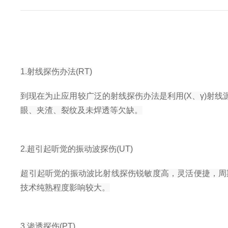
1.射线探伤办法(RT)
到现在为止应用较广泛的射线探伤办法是利用(X、γ)射
眼、夹渣、裂纹及未焊透等欠缺。
2.超引起听觉的振动波探伤(UT)
超引起听觉的振动波比射线探伤锐敏度高，灵活便捷，周
技术纯熟程度影响较大。
3.渗透探伤(PT)