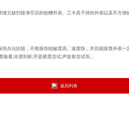
焊缝欠缺扫除净尽后的刨槽外表、工卡具干掉的外表以及不方便
探伤办法比较，不惟探伤锐敏度高、速度快，并且能探查外表一
验看;光谱剖析;手提硬度尝试;声发射尝试等。
返回列表