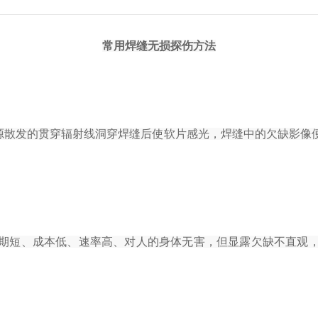
常用焊缝无损探伤方法
线源散发的贯穿辐射线洞穿焊缝后使软片感光，焊缝中的欠缺影
期短、成本低、速率高、对人的身体无害，但显露欠缺不直观