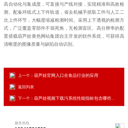
高自动化与集成度，可
直接与产线对接，实现精准和高效检
测。
配备环线式上下件轨道，省去机械手抓取工件与人工二
次上件环节，大幅度缩减检测时间。采用上下透视的检测方
式，
广泛
覆盖
零部件
不留
死角
，无检测盲区。高分辨率的配
置搭载葫芦娃黄色网站集团自主开发的软件系统，可获得高
清晰度的图像质量与缺陷自动识别。
葫芦娃官网入口在食品行业的应用
上一个：
返回列表
葫芦娃视频下载污系统性能指标包含哪些方面
下一个：
服务热线