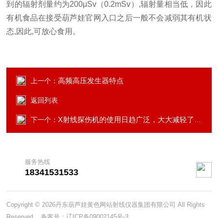
到的辐射剂量约为200μSv（0.2mSv）,辐射量相当低，因此
有机食品在接受葫芦娃官网入口之后一般不会减弱其有机状
态,因此,可放心食用。
高频高压发生器特点
上一个：
返回列表
X射线探伤机的使用日趋广泛，大大减轻了检测人员的劳动强度
下一个：
服务热线
18341531533
Copyright © 2026丹东葫芦娃黄色网站射线仪器集团有限公司 All Rights
Reserved 备案号：
辽ICP备09002145号-3