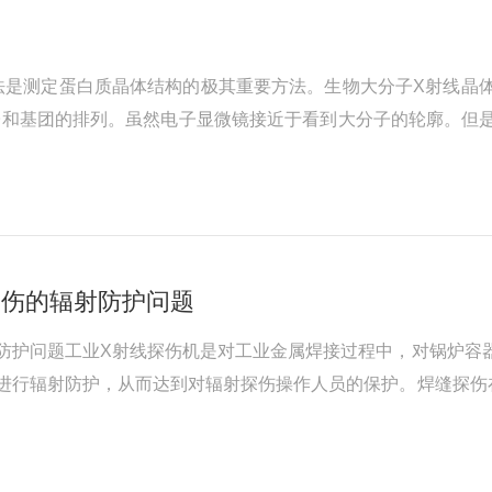
法是测定蛋白质晶体结构的极其重要方法。生物大分子X射线晶
子和基团的排列。虽然电子显微镜接近于看到大分子的轮廓。但
ctionmethod)可间接地研究蛋白质晶体的空间结构。对晶体结
探伤的辐射防护问题
防护问题工业X射线探伤机是对工业金属焊接过程中，对锅炉容
进行辐射防护，从而达到对辐射探伤操作人员的保护。焊缝探伤
规定“探伤室的设置应充分考虑周围的放射安全，操作室应与探伤室分开并
..