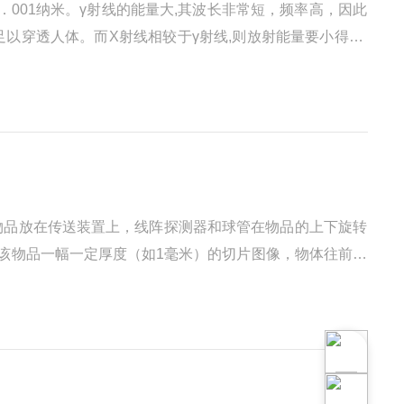
001纳米。γ射线的能量大,其波长非常短，频率高，因此
足以穿透人体。而X射线相较于γ射线,则放射能量要小得多,
用γ射线探伤根据放射源的不同，需要不同的防护距离，但一
，物品放在传送装置上，线阵探测器和球管在物品的上下旋转
到该物品一幅一定厚度（如1毫米）的切片图像，物体往前移
片得到一定长度L（如10厘米）的一系列切片图像（即沿物