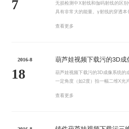
7
无损检测中X射线和伽码射线的区别
具有非常大的能量。γ射线的穿透本领
穿透本领也弱很多。因此,对于选用
查看更多
般比X射线探伤防护距离在大得多。还
葫芦娃视频下载污的3D成
2016-8
18
葫芦娃视频下载污的3D成像系统的
一定角度（如2度）拍一幅二维X光
动一定距离（如2毫米），再进行以
查看更多
体径向方向的切片图像），利用这组图
铸件葫芦娃视频下载污三