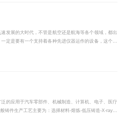
飞速发展的大时代，不管是航空还是航海等各个领域，都出
，一定是要有一个支持着各种先进仪器运作的设备，这个就
关。在很多工业领域中，探伤机是*的重要工具。如在造船
广泛的应用于汽车零部件、机械制造、计算机、电子、医疗
件生产工艺主要为：选择材料-熔炼-低压铸造-X-ray检
原因是：夹杂：由于技术工人操作不当、炉子里面的选料不干