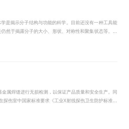
体学是揭示分子结构与功能的科学。目前还没有一种工具能
是仍然于揭露分子的大小、形状、对称性和聚集状态等。通
构的研究将帮助人们从原子的水平上了解物质。1、X射线晶体衍射技
器金属焊缝进行无损检测，以保证产品质量和安全生产。同
在探伤室中国家标准要求《工业X射线探伤卫生防护标准》
避开有用线束照射的方向。”4.1.2中规定“屏蔽设计应充分考虑