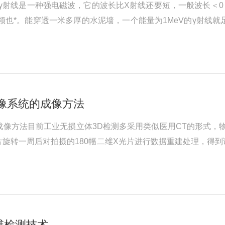
γ射线是一种强电磁波，它的波长比X射线还要短，一般波长＜0．
也*。能穿透一米多厚的水泥墙，一个能量为1MeV的γ射线就
X射线还是选用γ射线，要根据现场施工需要选择：在施工现场,
要考虑需...
像系统的成像方法
成像方法目前工业无损立体3D检测多采用类似医用CT的形式
片旋转一周后对拍摄的180幅二维X光片进行数据重建处理，得
上旋转拍片，得到该位置的X光切片图像，依次不断物品前移拍
像数据，可以制作出长度为L...
维检测技术