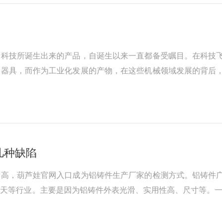
新科技所诞生出来的产品，自诞生以来一直都备受瞩目。在科技
用器具，而作为工业化发展的产物，在这些机械领域发展的背后
对探伤机并不是非常的了解，其实探伤机与工业工作环境息息相
中，都能见到探伤机忙碌的影子。探...
几种缺陷
增高，葫芦娃官网入口成为铝铸件生产厂家的检测方式。铝铸件
等行业。主要是因为铝铸件外表光滑、实用性高、尺寸等。一般铸
机械加工-表面处理，但往往成品的铸件存在太多的缺陷，主要
黄呈现灰白色。气孔：在...