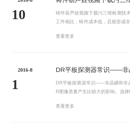
2016-8
10
铸件葫芦娃视频下载污三维检测技
工件相比，铸件成本低，且能形成
须进行无损检测以保证其质量。对
查看更多
等。根据射线照相结果对铸件的内部
DR平板探测器常识——
2016-8
1
DR平板探测器常识——非晶硒和非
R图像质量产生比较大的影响。选择
自己的平板探测器。DR平板探测
查看更多
于间接转换平板探测器。非晶硒平板探