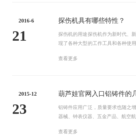
探伤机具有哪些特性？
2016-6
21
探伤机的用途探伤机作为新时代、
现了各种大型的工作工具和各种使
是探伤机。非工业行业领域的人，
查看更多
业，航天业和交通建筑等各种行业领域
葫芦娃官网入口铝铸件的
2015-12
23
铝铸件应用广泛，质量要求也随之
器械、钟表仪器、五金产品、航空航天
查-清理、喷砂、去毛刺-热处理-
查看更多
净，一般分布在铸件连接处，看起来发