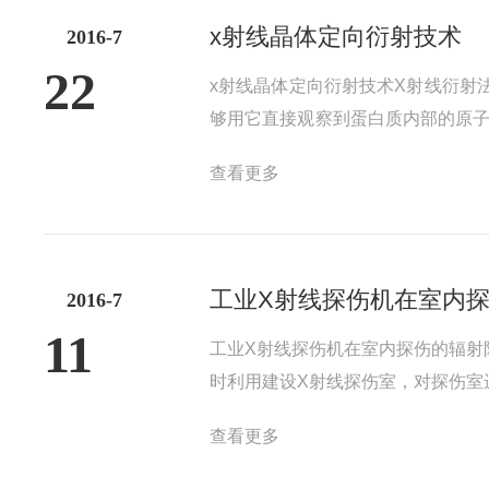
x射线晶体定向衍射技术
2016-7
22
x射线晶体定向衍射技术X射线衍射
够用它直接观察到蛋白质内部的原
过X射线衍射法(X-raydiffra
查看更多
术的建立及发展1895年，伦琴(Ro...
工业X射线探伤机在室内
2016-7
11
工业X射线探伤机在室内探伤的辐射
时利用建设X射线探伤室，对探伤室
(GBZ117-2006)4.1.1中
查看更多
有用线束照射的方向和范围、装置的工.