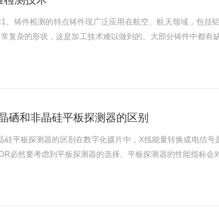
术1、铸件检测的特点铸件现广泛应用在航空、航天领域，包括
非常复杂的形状，这是加工技术难以做到的。大部分铸件中都有
于铸件的内部质量检测，已成熟且常规的方法是胶片射线照相法
缺陷进行分级，做出合格或不合格的判定。但对...
非晶硒和非晶硅平板探测器的区别
晶硅平板探测器的区别在数字化摄片中，X线能量转换成电信号
DR必然要考虑到平板探测器的选择。平板探测器的性能指标会
器可以分为两种：非晶硒平板探测器和非晶硅平板探测器，从能
测器主要由非晶硒层TFT构成...