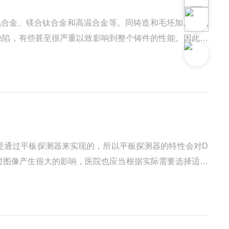
铝合金、镁合钛合金和高温合金等。同铸造和毛坯加工形成
缺陷，有些甚至很严重以致影响到整个铸件的性能。因此必
。通常能发现的铸件内部缺陷包括缩松、缩孔、气泡及夹杂
是通过平板探测器来实现的，所以平板探测器的特性会对D
对图像产生很大的影响，医院也应当根据实际需要选择适合
量转换的方式来看，前者属于直接转换平板探测器，后者属